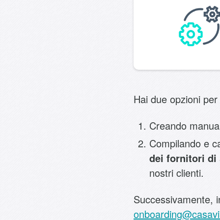
Hai due opzioni per m
Creando manualme
Compilando e car
dei fornitori d
nostri clienti.
Successivamente, inv
onboarding@casavi