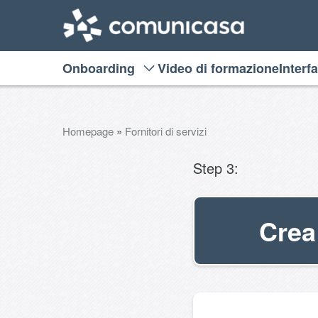
Vai
al
contenuto
Onboarding
Video di formazione
Interf
Homepage
»
Fornitori di servizi
Step 3:
Crea 